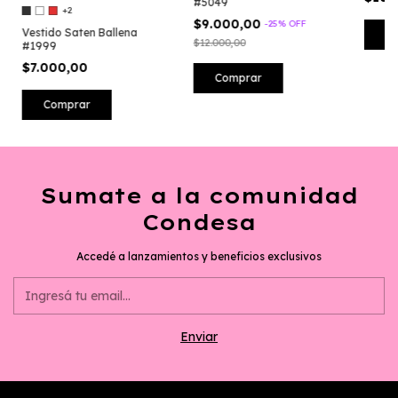
#5049
+2
$9.000,00
-
25
%
OFF
Vestido Saten Ballena
C
$12.000,00
#1999
$7.000,00
Comprar
Comprar
Sumate a la comunidad
Condesa
Accedé a lanzamientos y beneficios exclusivos