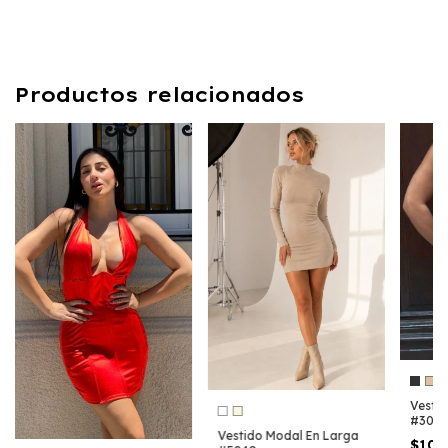
Productos relacionados
Vestid
#3028
Vestido Modal En Larga
$10.