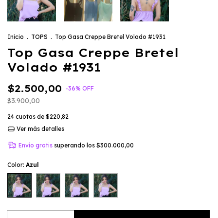
Inicio
.
TOPS
.
Top Gasa Creppe Bretel Volado #1931
Top Gasa Creppe Bretel
Volado #1931
$2.500,00
-
36
%
OFF
$3.900,00
24
cuotas de
$220,82
Ver más detalles
Envío gratis
superando los
$300.000,00
Color:
Azul