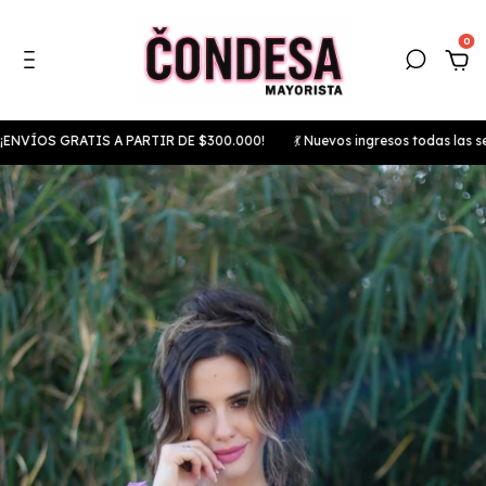
0
VÍOS GRATIS A PARTIR DE $300.000!
💃 Nuevos ingresos todas las sema