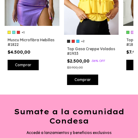
+1
Top Ta
Muscu Microfibra Hebillas
+2
#1886
#1822
Top Gasa Creppe Volados
$7.9
$4.500,00
#1933
$2.500,00
-
36
%
OFF
C
Comprar
$3.900,00
Comprar
Sumate a la comunidad
Condesa
Accedé a lanzamientos y beneficios exclusivos