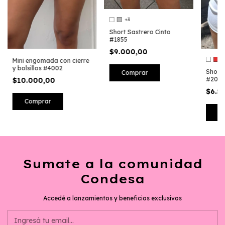
+3
Short Sastrero Cinto
#1855
$9.000,00
Mini engomada con cierre
y bolsillos #4002
Short 
Comprar
#2010
$10.000,00
$6.5
Comprar
C
Sumate a la comunidad
Condesa
Accedé a lanzamientos y beneficios exclusivos