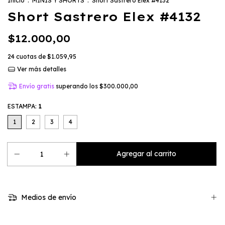
Inicio
.
MINIS Y SHORTS
.
Short Sastrero Elex #4132
Short Sastrero Elex #4132
$12.000,00
24
cuotas de
$1.059,95
Ver más detalles
Envío gratis
superando los
$300.000,00
ESTAMPA:
1
1
2
3
4
Medios de envío