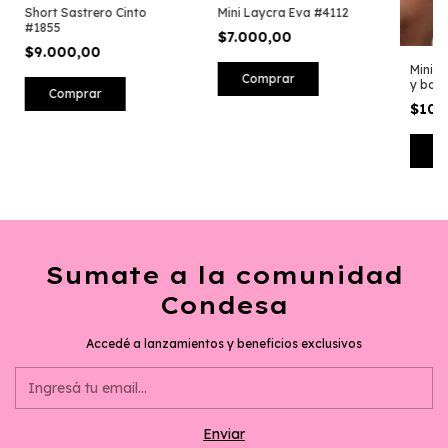
Short Sastrero Cinto
Mini Laycra Eva #4112
#1855
$7.000,00
$9.000,00
Mini 
Comprar
y bols
Comprar
$10.
C
Sumate a la comunidad
Condesa
Accedé a lanzamientos y beneficios exclusivos