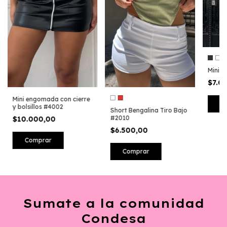
Mini F
$7.0
Mini engomada con cierre
C
y bolsillos #4002
Short Bengalina Tiro Bajo
#2010
$10.000,00
$6.500,00
Comprar
Comprar
Sumate a la comunidad
Condesa