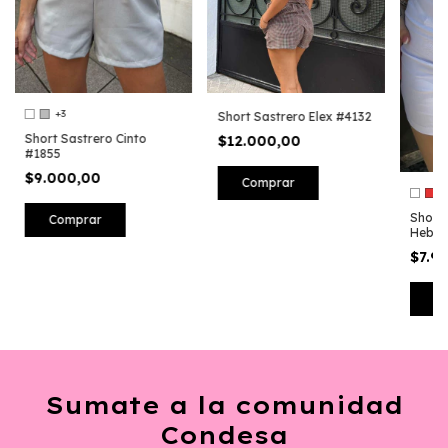
+3
Short Sastrero Elex #4132
Short Sastrero Cinto
$12.000,00
#1855
$9.000,00
Comprar
Short 
Comprar
Hebill
$7.9
C
Sumate a la comunidad
Condesa