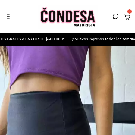
0
ATIS A PARTIR DE $300.000!
💃 Nuevos ingresos todas las semanas
⚡