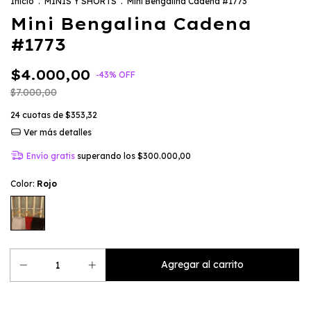
Inicio
.
MINIS Y SHORTS
.
Mini Bengalina Cadena #1773
Mini Bengalina Cadena
#1773
$4.000,00
-
43
%
OFF
$7.000,00
24
cuotas de
$353,32
Ver más detalles
Envío gratis
superando los
$300.000,00
Color:
Rojo