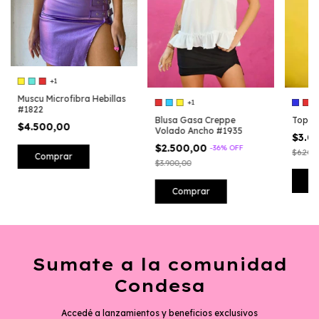
+1
Muscu Microfibra Hebillas
+1
#1822
Top F
Blusa Gasa Creppe
$4.500,00
Volado Ancho #1935
$3.0
$2.500,00
-
36
%
OFF
$6.200
Comprar
$3.900,00
C
Comprar
Sumate a la comunidad
Condesa
Accedé a lanzamientos y beneficios exclusivos