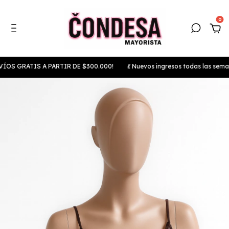
0
RATIS A PARTIR DE $300.000!
💃 Nuevos ingresos todas las semanas